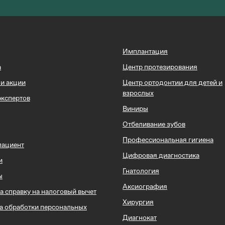
Имплантация
а
Центр протезирования
 и акции
Центр ортодонтии для детей и
взрослых
экспертов
Виниры
Отбеливание зубов
Профессиональная гигиена
пациент
Цифровая диагностика
и
Гнатология
ы
Аксиография
а справку на налоговый вычет
Хирургия
а обработки персональных
Диагнокат