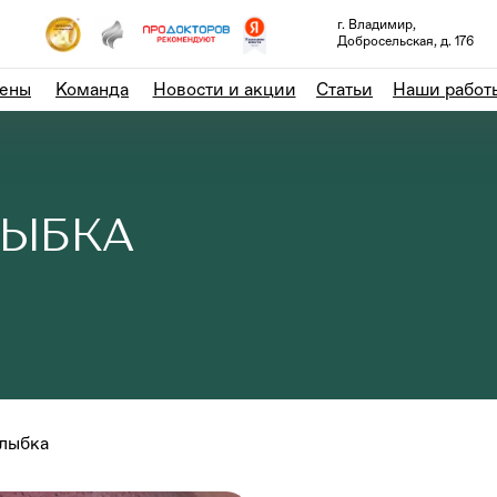
г. Владимир,
Добросельская, д. 176
ены
Команда
Новости и акции
Статьи
Наши работ
ЛЫБКА
улыбка